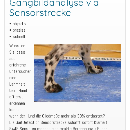
Gangbildanalyse via
Sensorstrecke
• objektiv
• präzise
• schnell
Wussten
Sie, dass
auch
erfahrene
Untersucher
eine
Lahmheit
beim Hund
oft erst
erkennen
können,
wenn der Hund die Gliedmaße mehr als 30% entlastet?
Die GaitDetection Sensorstrecke schafft sofort Klarheit!
8448 Sensoren machen eine exakte Berechnung z.B. der